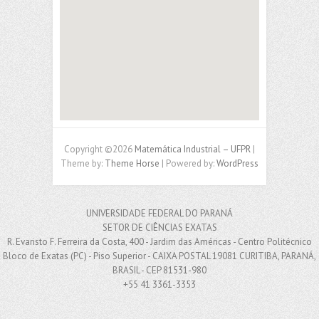
123movies-to org
free map for website
Copyright ©2026
Matemática Industrial – UFPR
|
Theme by:
Theme Horse
| Powered by:
WordPress
UNIVERSIDADE FEDERAL DO PARANÁ
SETOR DE CIÊNCIAS EXATAS
R. Evaristo F. Ferreira da Costa, 400 - Jardim das Américas - Centro Politécnico
Bloco de Exatas (PC) - Piso Superior - CAIXA POSTAL 19081 CURITIBA, PARANÁ,
BRASIL - CEP 81531-980
+55 41 3361-3353