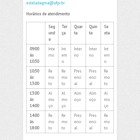
esteladagma@ufpr.br
Horários de atendimento
Seg
Ter
Quar
Quin
Se
und
ça
ta
ta
xta
a
09:00
Inte
Int
Inter
Inter
Int
às
rno
ern
no
no
ern
10:30
o
o
10:30
Re
Re
Pres
Pres
Re
às
mo
mo
enci
enci
mo
13:00
to
to
al
al
to
13:00
Al
Al
Alm
Alm
Al
às
mo
mo
oço
oço
mo
14:00
ço
ço
ço
14:00
Re
Re
Pres
Pres
Re
às
mo
mo
enci
enci
mo
18:00
to
to
al
al
to